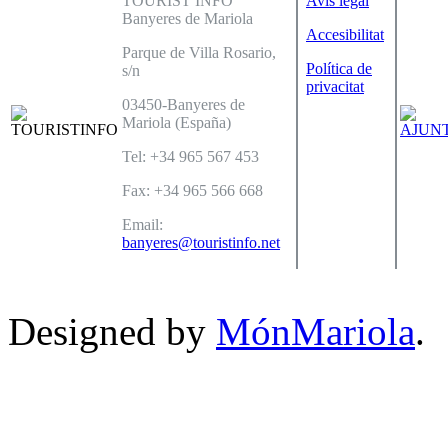
TOURIST INFO
Avís legal
Banyeres de Mariola
Accesibilitat
Parque de Villa Rosario,
Política de
s/n
privacitat
03450-Banyeres de
Mariola (España)
Tel: +34 965 567 453
Fax: +34 965 566 668
Email:
banyeres@touristinfo.net
Designed by
MónMariola
.