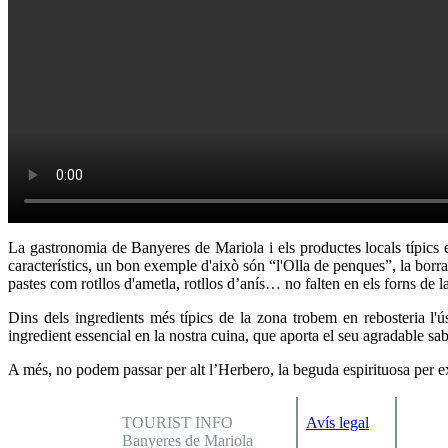
La gastronomia de Banyeres de Mariola i els productes locals típics e
característics, un bon exemple d'això són “l'Olla de penques”, la borra
pastes com rotllos d'ametla, rotllos d’anís… no falten en els forns de la 
Dins dels ingredients més típics de la zona trobem en rebosteria l'ús 
ingredient essencial en la nostra cuina, que aporta el seu agradable sabo
A més, no podem passar per alt l’Herbero, la beguda espirituosa per ex
TOURIST INFO
Avís legal
Banyeres de Mariola