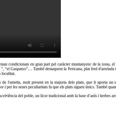
stan condicionats en gran part pel caràcter muntanyenc de la zona, el 
 ”, “el Gaspatxo”… També destaquem la Pericana, plat fred d'arrelada tra
localitat.
de l'ametla, molt present en la majoria dels plats, que li aporta un sab
r i per les seues peculiaritats fa que els plats siguen únics. També quan a
cel•lència del poble, un licor tradicional amb la base d’anís i herbes a