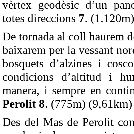
vèrtex geodèsic d’un pan
totes direccions
7
. (1.120m)
De tornada al coll haurem de
baixarem per la vessant nor
bosquets d’alzines i cosco
condicions d’altitud i hu
manera, i sempre en conti
Perolit
8
. (775m) (9,61km)
Des del Mas de Perolit co