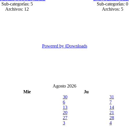
Sub-categorías: 5
Sub-categorías: 0
Archivos: 12
Archivos: 5
Powered by
jDownloads
Agosto 2026
Mie
Ju
30
31
6
7
13
14
20
21
27
28
3
4