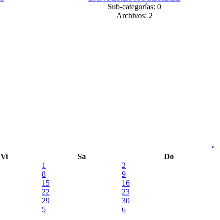
Sub-categorías: 0
Archivos: 2
»
Vi
Sa
Do
1
2
8
9
15
16
22
23
29
30
5
6