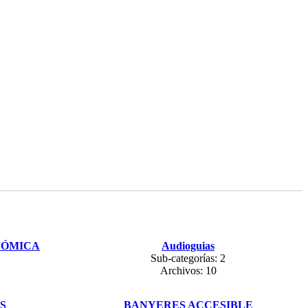
NÓMICA
Audioguias
Sub-categorías: 2
Archivos: 10
S
BANYERES ACCESIBLE