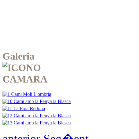
Galeria
anterior
Seg�ent