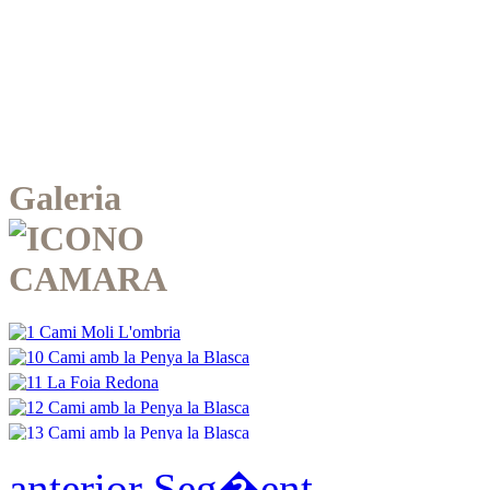
Galeria
anterior
Seg�ent