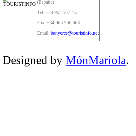
(España)
Tel: +34 965 567 453
Fax: +34 965 566 668
Email:
banyeres@touristinfo.net
Designed by
MónMariola
.