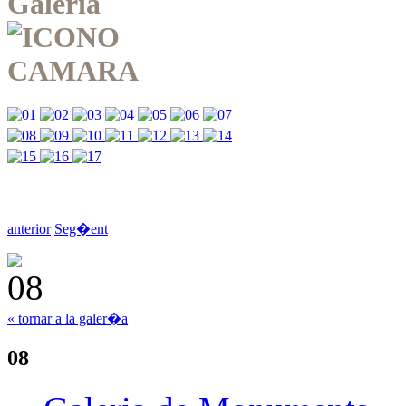
Galeria
anterior
Seg�ent
« tornar a la galer�a
08