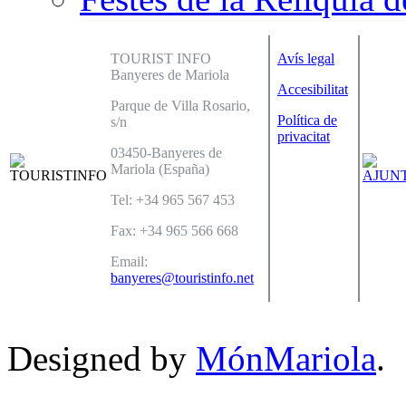
TOURIST INFO
Avís legal
Banyeres de Mariola
Accesibilitat
Parque de Villa Rosario,
Política de
s/n
privacitat
03450-Banyeres de
Mariola (España)
Tel: +34 965 567 453
Fax: +34 965 566 668
Email:
banyeres@touristinfo.net
Designed by
MónMariola
.