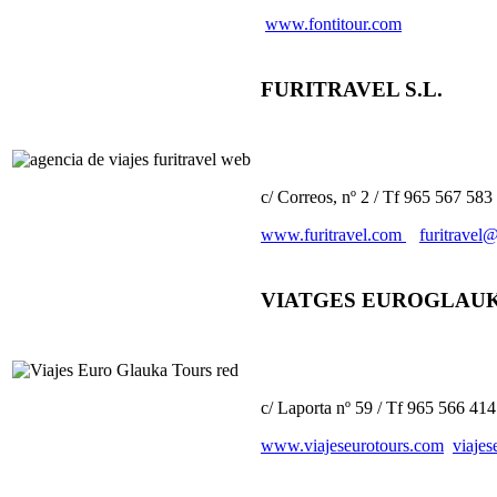
www.fontitour.com
FURITRAVEL S.L.
c/ Correos, nº 2 / Tf 965 567 583
www.furitravel.com
furitravel
VIATGES EUROGLAU
c/ Laporta nº 59 / Tf 965 566 414
www.viajeseurotours.com
viaje