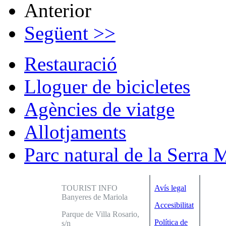
Anterior
Següent >>
Restauració
Lloguer de bicicletes
Agències de viatge
Allotjaments
Parc natural de la Serra 
TOURIST INFO
Avís legal
Banyeres de Mariola
Accesibilitat
Parque de Villa Rosario,
Política de
s/n