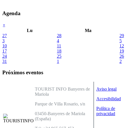
Agenda
«
Lu
Ma
27
28
29
3
4
5
10
11
12
17
18
19
24
25
26
31
1
2
Próximos eventos
TOURIST INFO Banyeres de
Aviso legal
Mariola
Accesibilidad
Parque de Villa Rosario, s/n
Política de
03450-Banyeres de Mariola
privacidad
(España)