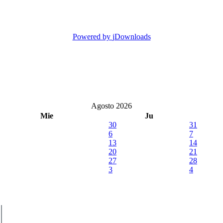
Powered by
jDownloads
Agosto 2026
Mie
Ju
30
31
6
7
13
14
20
21
27
28
3
4