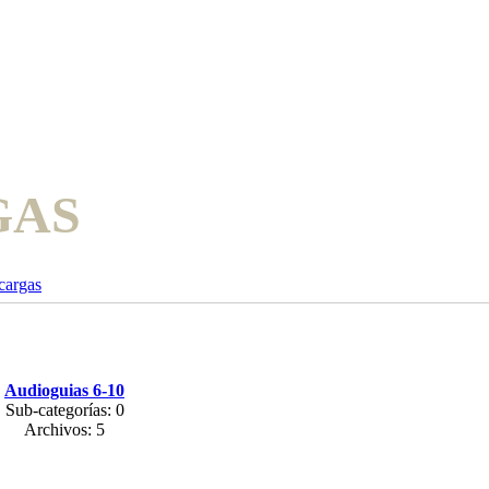
GAS
cargas
Audioguias 6-10
Sub-categorías: 0
Archivos: 5