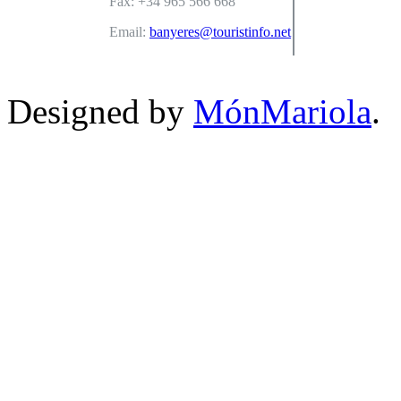
Fax: +34 965 566 668
Email:
banyeres@touristinfo.net
Designed by
MónMariola
.