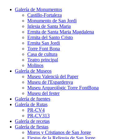
Galería de Monumentos
Castillo-Fortaleza
Monumento de San Jordi
Iglesia de Santa Maria
Ermita de Santa Maria Magdalena
Ermita del Santo Cristo
Ermita San Jordi
Torre Font Bona
Casa de cultura
Teatro principal
Molinos
Galería de Museos
Museu Valencià del Paper
Museu de l'Espardenya
Museu Arqueològic Torre FontBona
Museu del fester
Galería de fuentes
Galería de Rutas
PR-CV4
PR-CV313
Galería de recetas
Galería de fiestas
Moros y Cristianos de San Jorge
Fiestas de la Reliquia de San Jorge