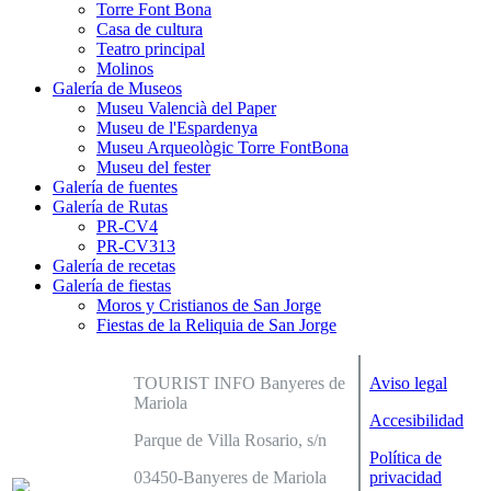
Torre Font Bona
Casa de cultura
Teatro principal
Molinos
Galería de Museos
Museu Valencià del Paper
Museu de l'Espardenya
Museu Arqueològic Torre FontBona
Museu del fester
Galería de fuentes
Galería de Rutas
PR-CV4
PR-CV313
Galería de recetas
Galería de fiestas
Moros y Cristianos de San Jorge
Fiestas de la Reliquia de San Jorge
TOURIST INFO Banyeres de
Aviso legal
Mariola
Accesibilidad
Parque de Villa Rosario, s/n
Política de
03450-Banyeres de Mariola
privacidad