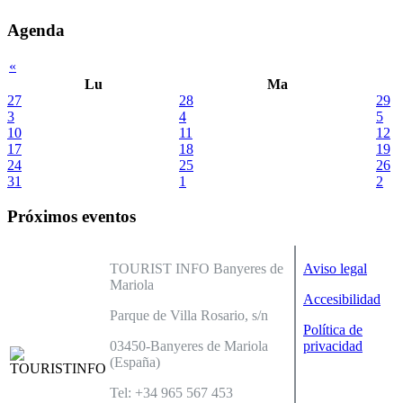
Agenda
«
Lu
Ma
27
28
29
3
4
5
10
11
12
17
18
19
24
25
26
31
1
2
Próximos eventos
TOURIST INFO Banyeres de
Aviso legal
Mariola
Accesibilidad
Parque de Villa Rosario, s/n
Política de
03450-Banyeres de Mariola
privacidad
(España)
Tel: +34 965 567 453