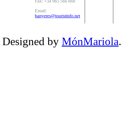
Fax: +34 965 566 668
Email:
banyeres@touristinfo.net
Designed by
MónMariola
.