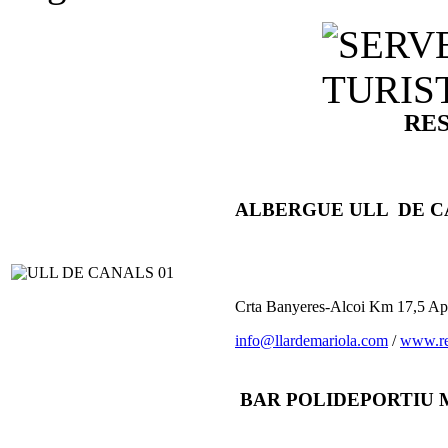
RE
ALBERGUE ULL DE C
Crta Banyeres-Alcoi Km 17,5 Apd
info@llardemariola.com
/
www.re
BAR POLIDEPORTIU 