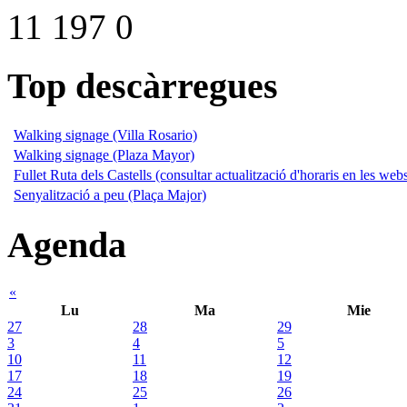
11
197
0
Top descàrregues
Walking signage (Villa Rosario)
Walking signage (Plaza Mayor)
Fullet Ruta dels Castells (consultar actualització d'horaris en les web
Senyalització a peu (Plaça Major)
Agenda
«
Lu
Ma
Mie
27
28
29
3
4
5
10
11
12
17
18
19
24
25
26