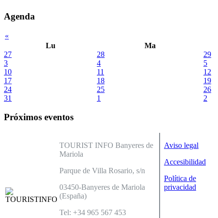
Agenda
«
Lu
Ma
27
28
29
3
4
5
10
11
12
17
18
19
24
25
26
31
1
2
Próximos eventos
TOURIST INFO Banyeres de
Aviso legal
Mariola
Accesibilidad
Parque de Villa Rosario, s/n
Política de
03450-Banyeres de Mariola
privacidad
(España)
Tel: +34 965 567 453